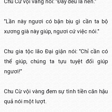
Chu Cừ vội vàng nói: "Đây đều là nên."
"Lần này ngươi có bận bịu gì cần ta bộ
xương già này giúp, ngươi cứ việc nói."
Chu gia tộc lão Đại giận nói: "Chỉ cần có
thể giúp, chúng ta tựu tuyệt đối giúp
ngươi!"
Chu Cừ vội vàng đem sự tình tiền căn hậu
quả nói một lượt.