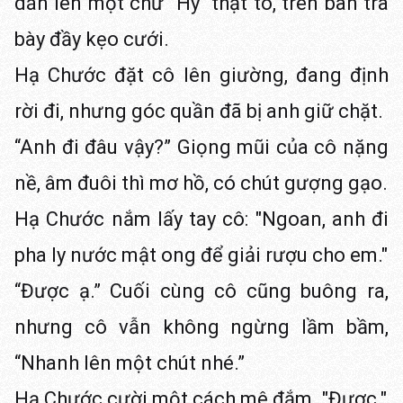
dán lên một chữ "Hỷ" thật to, trên bàn trà
bày đầy kẹo cưới.
Hạ Chước đặt cô lên giường, đang định
rời đi, nhưng góc quần đã bị anh giữ chặt.
“Anh đi đâu vậy?” Giọng mũi của cô nặng
nề, âm đuôi thì mơ hồ, có chút gượng gạo.
Hạ Chước nắm lấy tay cô: "Ngoan, anh đi
pha ly nước mật ong để giải rượu cho em."
“Được ạ.” Cuối cùng cô cũng buông ra,
nhưng cô vẫn không ngừng lầm bầm,
“Nhanh lên một chút nhé.”
Hạ Chước cười một cách mê đắm. "Được."