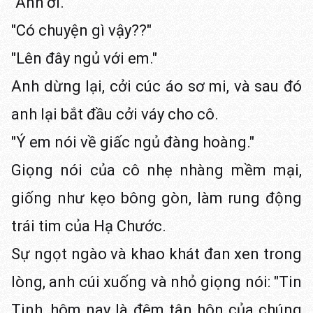
"Anh ơi."
"Có chuyện gì vậy??"
"Lên đây ngủ với em."
Anh dừng lại, cởi cúc áo sơ mi, và sau đó
anh lại bắt đầu cởi váy cho cô.
"Ý em nói về giấc ngủ đàng hoàng."
Giọng nói của cô nhẹ nhàng mềm mại,
giống như kẹo bông gòn, làm rung động
trái tim của Hạ Chước.
Sự ngọt ngào và khao khát đan xen trong
lòng, anh cúi xuống và nhỏ giọng nói: "Tin
Tinh, hôm nay là đêm tân hôn của chúng