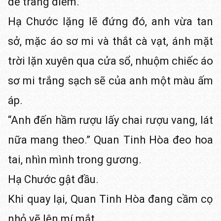
để trang điểm.
Hạ Chước lặng lẽ đứng đó, anh vừa tan
sở, mặc áo sơ mi và thắt cà vạt, ánh mặt
trời lặn xuyên qua cửa sổ, nhuộm chiếc áo
sơ mi trắng sạch sẽ của anh một màu ấm
áp.
“Anh đến hầm rượu lấy chai rượu vang, lát
nữa mang theo.” Quan Tinh Hòa đeo hoa
tai, nhìn mình trong gương.
Hạ Chước gật đầu.
Khi quay lại, Quan Tinh Hòa đang cầm cọ
nhỏ vẽ lên mí mắt.