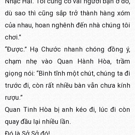
Nhạc Hải. Tôi cũng có vài người bạn ở đó,
dù sao thì cũng sắp trở thành hàng xóm
của nhau, hoan nghênh đến nhà chúng tôi
chơi."
“Được.” Hạ Chước nhanh chóng đồng ý,
chạm nhẹ vào Quan Hành Hòa, trầm
giọng nói: “Bình tĩnh một chút, chúng ta đi
trước đi, còn rất nhiều bàn vẫn chưa kính
rượu.”
Quan Tinh Hòa bị anh kéo đi, lúc đi còn
quay đầu lại nhiều lần.
Đó là Sở Sở đó!