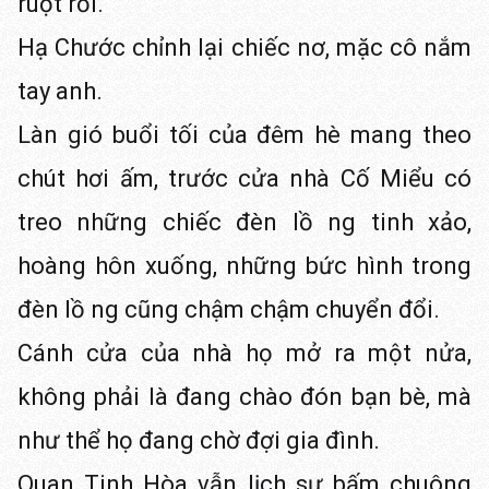
ruột rồi."
Hạ Chước chỉnh lại chiếc nơ, mặc cô nắm
tay anh.
Làn gió buổi tối của đêm hè mang theo
chút hơi ấm, trước cửa nhà Cố Miểu có
treo những chiếc đèn lồ ng tinh xảo,
hoàng hôn xuống, những bức hình trong
đèn lồ ng cũng chậm chậm chuyển đổi.
Cánh cửa của nhà họ mở ra một nửa,
không phải là đang chào đón bạn bè, mà
như thể họ đang chờ đợi gia đình.
Quan Tinh Hòa vẫn lịch sự bấm chuông