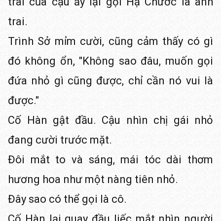
trai của cậu ấy lại gọi Hạ Chước là anh
trai.
Trình Sở mỉm cười, cũng cảm thấy có gì
đó không ổn, "Không sao đâu, muốn gọi
đứa nhỏ gì cũng được, chỉ cần nó vui là
được."
Cố Hàn gật đầu. Cậu nhìn chị gái nhỏ
đang cười trước mặt.
Đôi mắt to và sáng, mái tóc dài thơm
hương hoa như một nàng tiên nhỏ.
Đây sao có thể gọi là cô.
Cố Hàn lại quay đầu liếc mắt nhìn người