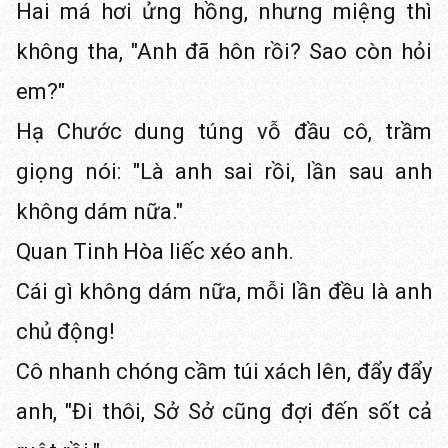
Hai má hơi ửng hồng, nhưng miệng thì
không tha, "Anh đã hôn rồi? Sao còn hỏi
em?"
Hạ Chước dung túng vỗ đầu cô, trầm
giọng nói: "Là anh sai rồi, lần sau anh
không dám nữa."
Quan Tinh Hòa liếc xéo anh.
Cái gì không dám nữa, mỗi lần đều là anh
chủ động!
Cô nhanh chóng cầm túi xách lên, đẩy đẩy
anh, "Đi thôi, Sở Sở cũng đợi đến sốt cả