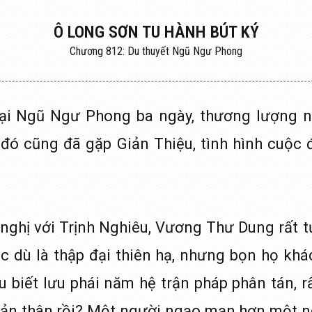
Ô LONG SƠN TU HÀNH BÚT KÝ
Chương 812: Du thuyết Ngũ Ngư Phong
ại Ngũ Ngư Phong ba ngày, thương lượng nh
n đó cũng đã gặp Giản Thiệu, tình hình cuộc
ghị với Trịnh Nghiêu, Vương Thư Dung rất tức
 dù là thập đại thiên hạ, nhưng bọn họ khác
u biết lưu phái năm hệ trận pháp phân tán, r
bản thân rồi? Một người ngạo mạn hơn một n