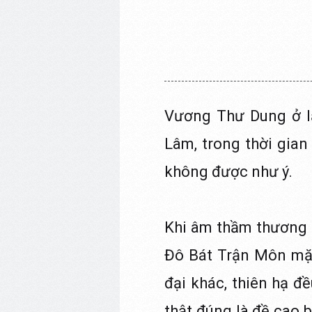
Vương Thư Dung ở l
Lâm, trong thời gia
không được như ý.
Khi âm thầm thương n
Đô Bát Trận Môn mặc
đại khác, thiên hạ đề
thật đúng là đề cao 