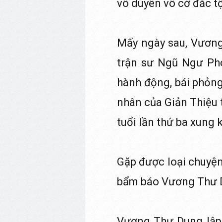
vô duyên vô cớ đắc tộ
Mấy ngày sau, Vương
trận sư Ngũ Ngư Phon
hành động, bái phỏng
nhân của Giản Thiệu 
tuổi lần thứ ba xung
Gặp được loại chuyện 
bẩm báo Vương Thư Dung
Vương Thư Dung lập t