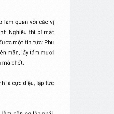
 làm quen với các vị
ịnh Nghiêu thì bí mật
được một tin tức: Phu
iên mãn, lấy tám mươi
n mà chết.
h là cực diệu, lập tức
 làm căn cơ lập phái,