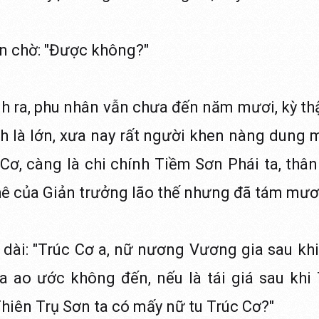
 chờ: "Được không?"
nh ra, phu nhân vẫn chưa đến năm mươi, kỳ th
nh là lớn, xưa nay rất người khen nàng dung
 Cơ, càng là chi chính Tiềm Sơn Phái ta, thân
ê của Giản trưởng lão thế nhưng đã tám mươi
ài: "Trúc Cơ a, nữ nương Vương gia sau khi
ta ao ước không đến, nếu là tái giá sau khi 
Thiên Trụ Sơn ta có mấy nữ tu Trúc Cơ?"