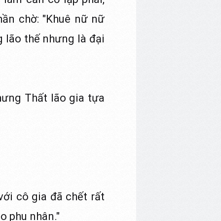
chần chờ: "Khuê nữ nữ
 lão thế nhưng là đại
hưng Thất lão gia tựa
ới cô gia đã chết rất
o phu nhân."