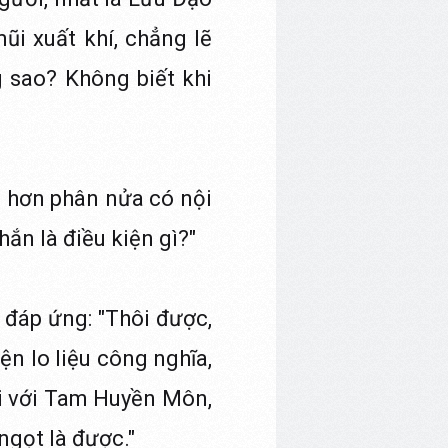
ũi xuất khí, chẳng lẽ
 sao? Không biết khi
y, hơn phân nửa có nội
hắn là điều kiện gì?"
đáp ứng: "Thôi được,
ện lo liệu công nghĩa,
i với Tam Huyền Môn,
ngọt là được."