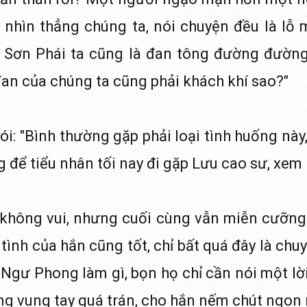
nhìn thẳng chúng ta, nói chuyện đều là lỗ m
 Sơn Phái ta cũng là đan tông đường đường
n của chúng ta cũng phải khách khí sao?"
ói: "Bình thường gặp phải loại tình huống nà
g để tiểu nhân tối nay đi gặp Lưu cao sư, xem 
không vui, nhưng cuối cùng vẫn miễn cưỡng 
tình của hắn cũng tốt, chỉ bất quá đây là chuy
Ngư Phong làm gì, bọn họ chỉ cần nói một lờ
đừng vung tay quá trán, cho hắn nếm chút ngon 