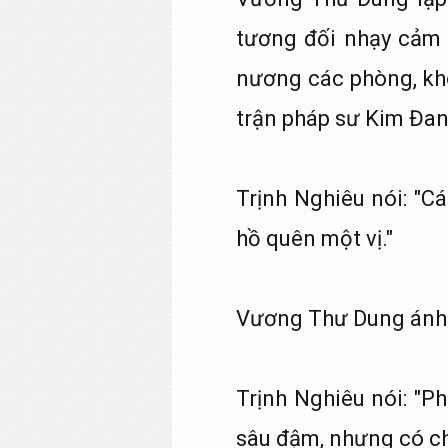
tương đối nhạy cảm đ
nương các phòng, khô
trận pháp sư Kim Đan. 
Trịnh Nghiêu nói: "C
hồ quên một vị."
Vương Thư Dung ánh mắ
Trịnh Nghiêu nói: "P
sâu đậm, nhưng có ch