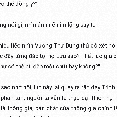
có thể đồng ý?"
 nói gì, nhìn ánh nến im lặng suy tư.
ghiêu liếc nhìn Vương Thư Dung thử dò xét nói
ớc đây từng đắc tội họ Lưu sao? Thất lão gia 
thử có thể bù đắp một chút hay không?"
o nhớ nổi, lúc này lại quay ra răn dạy Trịnh 
phân tán, người ta vẫn là thập đại thiên hạ, 
là thông gia, bản chất của thông gia chính là