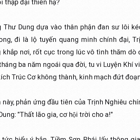
i thập đại thiên hạ?
 Thư Dung dựa vào thân phận đan sư lôi kéo
g, đi là lộ tuyến quang minh chính đại, Tr
 khắp nơi, rốt cục trong lúc vô tình thăm dò 
tháng ba năm ngoái qua đời, tu vi Luyện Khí v
 kích Trúc Cơ không thành, kinh mạch đứt đoạ
này, phản ứng đầu tiên của Trịnh Nghiêu chín
: "Thất lão gia, cơ hội trời cho a!"
ức hiểu ý hắn, Tiềm Sơn Phái lấy thông gia