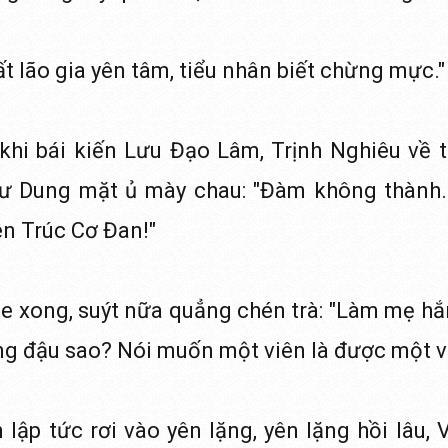
ất lão gia yên tâm, tiểu nhân biết chừng mực."
khi bái kiến Lưu Đạo Lâm, Trịnh Nghiêu về t
ư Dung mặt ủ mày chau: "Đàm không thành.
n Trúc Cơ Đan!"
 xong, suýt nữa quẳng chén trà: "Làm mẹ hắ
ng đậu sao? Nói muốn một viên là được một v
lập tức rơi vào yên lặng, yên lặng hồi lâu