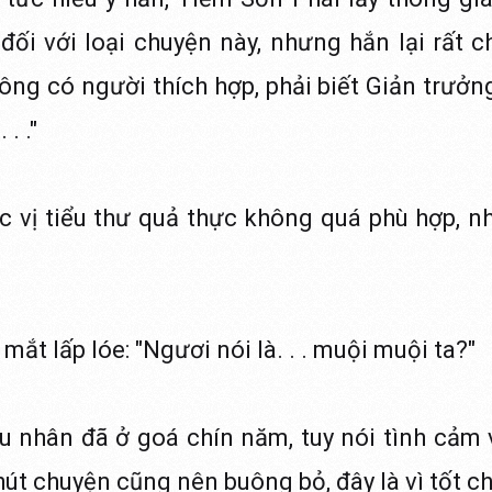
ối với loại chuyện này, nhưng hắn lại rất 
ng có người thích hợp, phải biết Giản trưởng
. ."
ác vị tiểu thư quả thực không quá phù hợp, n
t lấp lóe: "Ngươi nói là. . . muội muội ta?"
hu nhân đã ở goá chín năm, tuy nói tình cảm v
út chuyện cũng nên buông bỏ, đây là vì tốt ch