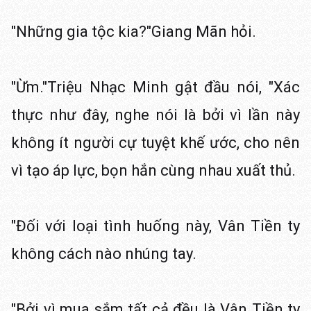
"Những gia tộc kia?"Giang Mãn hỏi.
"Ừm."Triệu Nhạc Minh gật đầu nói, "Xác
thực như đây, nghe nói là bởi vì lần này
không ít người cự tuyệt khế ước, cho nên
vì tạo áp lực, bọn hắn cùng nhau xuất thủ.
"Đối với loại tình huống này, Vân Tiền ty
không cách nào nhúng tay.
"Bởi vì mua sắm tất cả đều là Vân Tiền ty