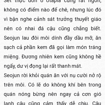
Set thực đơn ở Utapia cũng rất ngon,
không có điểm nào để chê, nhưng lúc đó
vì bận nghe cảnh sát trưởng thuyết giáo
nên có nhai đá cậu cũng chẳng biết.
Seojun lau đôi môi dính đầy dầu mỡ, ăn
sạch cả phần kem đã gọi làm món tráng
miệng. Đương nhiên kem cũng không hề
ngấy, dư vị đọng lại rất thanh mát.
Seojun rời khỏi quán ăn với nụ cười nở rộ
trên môi. Có lẽ do không khí bên trong
quán nóng bừng nên ngay cả cơn gió
lạnh cậu cũng cảm thấy dễ chịu. Cậu