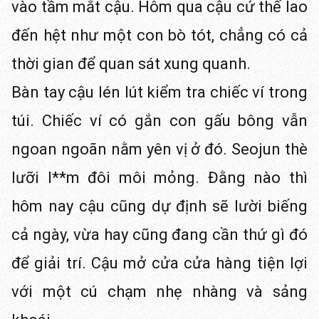
vào tầm mắt cậu. Hôm qua cậu cứ thế lao
đến hệt như một con bò tót, chẳng có cả
thời gian để quan sát xung quanh.
Bàn tay cậu lén lút kiểm tra chiếc ví trong
túi. Chiếc ví có gắn con gấu bông vẫn
ngoan ngoãn nằm yên vị ở đó. Seojun thè
lưỡi l**m đôi môi mỏng. Đằng nào thì
hôm nay cậu cũng dự định sẽ lười biếng
cả ngày, vừa hay cũng đang cần thứ gì đó
để giải trí. Cậu mở cửa cửa hàng tiện lợi
với một cú chạm nhẹ nhàng và sảng