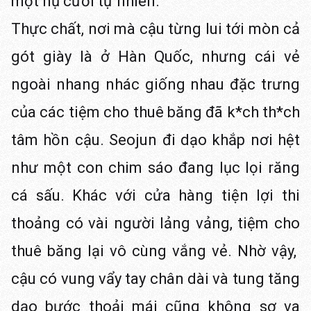
một nụ cười tự nhiên.
Thực chất, nơi mà cậu từng lui tới mòn cả
gót giày là ở Hàn Quốc, nhưng cái vẻ
ngoài nhang nhác giống nhau đặc trưng
của các tiệm cho thuê băng đã k*ch th*ch
tâm hồn cậu. Seojun đi dạo khắp nơi hệt
như một con chim sáo đang lục lọi răng
cá sấu. Khác với cửa hàng tiện lợi thi
thoảng có vài người lảng vảng, tiệm cho
thuê băng lại vô cùng vắng vẻ. Nhờ vậy,
cậu có vung vẩy tay chân dài và tung tăng
dạo bước thoải mái cũng không sợ va