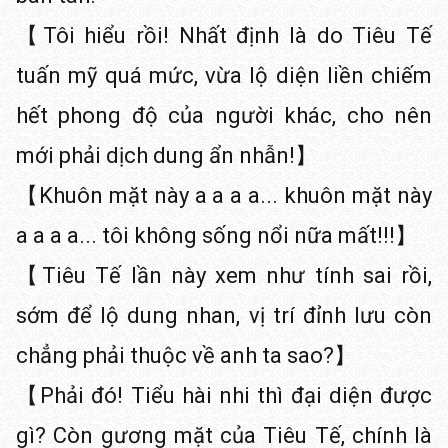
【Tôi hiểu rồi! Nhất định là do Tiêu Tế
tuấn mỹ quá mức, vừa lộ diện liền chiếm
hết phong độ của người khác, cho nên
mới phải dịch dung ẩn nhẫn!】
【Khuôn mặt này a a a a... khuôn mặt này
a a a a... tôi không sống nổi nữa mất!!!】
【Tiêu Tế lần này xem như tính sai rồi,
sớm để lộ dung nhan, vị trí đỉnh lưu còn
chẳng phải thuộc về anh ta sao?】
【Phải đó! Tiểu hài nhi thì đại diện được
gì? Còn gương mặt của Tiêu Tế, chính là