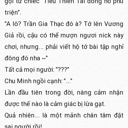
gọi từ chiếc "Tiểu Thiên Tài đồng hồ phù
triện".
"A lô? Trần Gia Thạc đó à? Tớ lên Vương
Giả rồi, cậu có thể mượn ngươi nick này
chơi, nhưng... phải viết hộ tớ bài tập nghỉ
đông đó nha ~"
Tất cả mọi người: "???"
Chu Minh ngồi cạnh: "..."
Lần đầu tiên trong đời, nàng cảm nhận
được thế nào là cảm giác bị lừa gạt.
Quả nhiên... là một mảnh chân tâm đặt
sai người rồi!