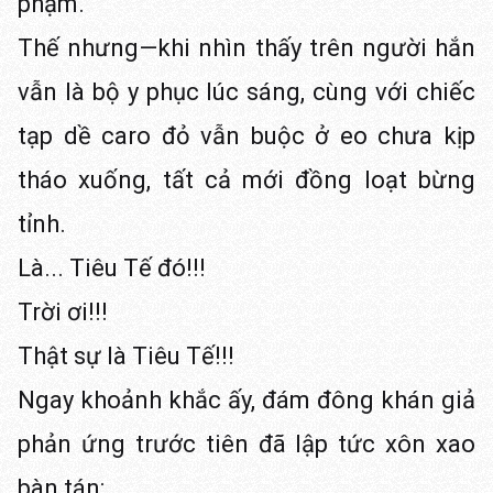
phạm.
Thế nhưng—khi nhìn thấy trên người hắn
vẫn là bộ y phục lúc sáng, cùng với chiếc
tạp dề caro đỏ vẫn buộc ở eo chưa kịp
tháo xuống, tất cả mới đồng loạt bừng
tỉnh.
Là... Tiêu Tế đó!!!
Trời ơi!!!
Thật sự là Tiêu Tế!!!
Ngay khoảnh khắc ấy, đám đông khán giả
phản ứng trước tiên đã lập tức xôn xao
bàn tán: