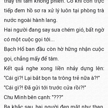
thấy thì tâm không phiền. Có khi còn trực
tiếp đem hồ sơ ra xử lý luôn tại phòng trà
nước ngoài hành lang.
Hai người đang say sưa chém gió, bất ngờ
có một cuộc gọi tới...
Bạch Hổ ban đầu còn hờ hững nhận cuộc
gọi, chẳng mấy để tâm.
Kết quả nghe xong liền nhảy dựng lên:
"Cái gì?! Lại bắt bọn ta trông trẻ nữa à?!"
"Cái gì?! Đã gửi tới trước cửa rồi?!"
Chu Minh bên cạnh: "???"
Ba khắc sau, hai người đen mặt như than,