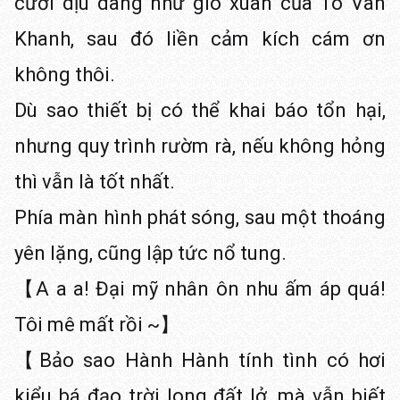
cười dịu dàng như gió xuân của Tô Vân
Khanh, sau đó liền cảm kích cám ơn
không thôi.
Dù sao thiết bị có thể khai báo tổn hại,
nhưng quy trình rườm rà, nếu không hỏng
thì vẫn là tốt nhất.
Phía màn hình phát sóng, sau một thoáng
yên lặng, cũng lập tức nổ tung.
【A a a! Đại mỹ nhân ôn nhu ấm áp quá!
Tôi mê mất rồi ~】
【Bảo sao Hành Hành tính tình có hơi
kiểu bá đạo trời long đất lở, mà vẫn biết