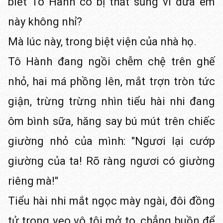
biết Tô Hành có bị thất sủng vì đứa em
này không nhỉ?
Mà lúc này, trong biệt viện của nhà họ.
Tô Hành đang ngồi chễm chệ trên ghế
nhỏ, hai má phồng lên, mắt trợn tròn tức
giận, trừng trừng nhìn tiểu hài nhi đang
ôm bình sữa, hăng say bú mút trên chiếc
giường nhỏ của mình: "Ngươi lại cướp
giường của ta! Rõ ràng ngươi có giường
riêng mà!"
Tiểu hài nhi mắt ngọc mày ngài, đôi đồng
tử trong veo vô tội mở to, chẳng buồn để