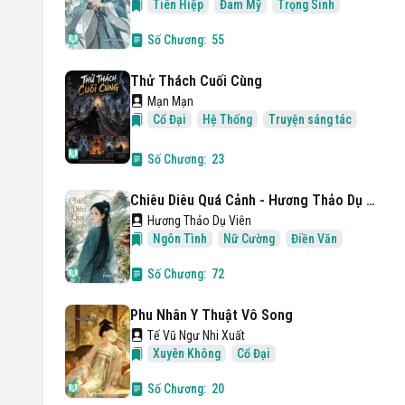
Tiên Hiệp
Đam Mỹ
Trọng Sinh
Số Chương:
55
Thử Thách Cuối Cùng
Mạn Mạn
Cổ Đại
Hệ Thống
Truyện sáng tác
Số Chương:
23
Chiêu Diêu Quá Cảnh - Hương Thảo Dụ Viên
Hương Thảo Dụ Viên
Ngôn Tình
Nữ Cường
Điền Văn
Số Chương:
72
Phu Nhân Y Thuật Vô Song
Tế Vũ Ngư Nhi Xuất
Xuyên Không
Cổ Đại
Số Chương:
20