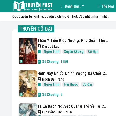
Danh mục
Thể loại
Đọc
truyện full
online, truyện dịch, truyện hot. Cập nhật nhanh nhất.
TRUYỆN
CỔ ĐẠI
Thần Y Tiểu Kiều Nương: Phu Quân Thợ Săn, Mau Sinh Con!
Đại Quả Lạp
Ngôn Tình
Xuyên Không
Cổ Đại
Số Chương:
1150
Hôm Nay Nhiếp Chính Vương Đã Chết Chưa?
Ngôn Đại Tráng
Ngôn Tình
Hài Hước
Cổ Đại
Số Chương:
6
Ta Là Bạch Nguyệt Quang Trở Về Từ Cõi Chết
Lục Đẳng Tinh Chi Dạ