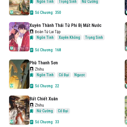
Ngôn Tình
Trọng Sinh
Nữ Cường
Số Chương:
350
Xuyên Thành Thái Tử Phi Bị Mất Nước
Đoàn Tử Lai Tập
Ngôn Tình
Xuyên Không
Trọng Sinh
Số Chương:
168
Phù Thanh Sơn
Zhihu
Ngôn Tình
Cổ Đại
Ngược
Số Chương:
22
Bất Chiết Xuân
Zhihu
Nữ Cường
Cổ Đại
Số Chương:
33