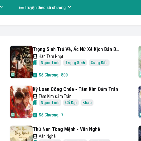
Truyện theo số chương
Trọng Sinh Trở Về, Ác Nữ Xé Kịch Bản Bạch Nguyệt Quang
Hàn Tam Nhật
Ngôn Tình
Trọng Sinh
Cung Đấu
Số Chương:
800
Kỷ Loan Công Chúa - Tâm Kim Đảm Trán
Tâm Kim Đảm Trán
Ngôn Tình
Cổ Đại
Khác
Số Chương:
7
Thứ Nan Tòng Mệnh - Vân Nghê
Vân Nghê