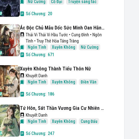
Nữ Cường
Cổ Đại
Truyện sáng tác
Số Chương:
20
Ác Độc Chủ Mẫu Dốc Sức Minh Oan Hằng Ngày
Thải Vi Thải Vi Hầu Tước • Cung Đình • Ngôn
Tình • Truy Thê Hỏa Táng Tràng
Ngôn Tình
Xuyên Không
Nữ Cường
Số Chương:
671
Xuyên Không Thành Tiểu Thôn Nữ
Khuyết Danh
Ngôn Tình
Xuyên Không
Điền Văn
Số Chương:
186
Tứ Hôn, Sát Thần Vương Gia Cư Nhiên Là Tuyệt Thế Mỹ Nam
Khuyết Danh
Ngôn Tình
Xuyên Không
Cung Đấu
Số Chương:
247